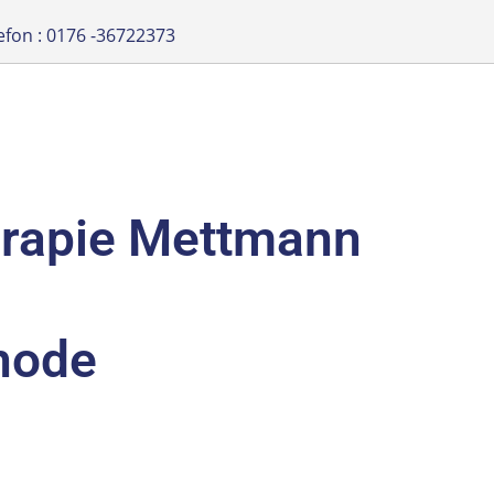
efon : 0176 -36722373
erapie Mettmann
hode