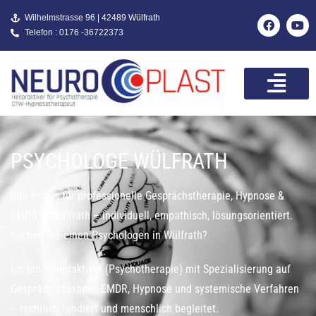
Wilhelmstrasse 96 | 42489 Wülfrath
Telefon : 0176 -36722373
PSYCHOLOGE WÜLFRATH
Ihre Praxis für professionelle Gesprächstherapie, Hypnose &
EMDR in Wülfrath – individuell, empathisch, lösungsorientiert.
Suchen Sie einen Psychologen in Wülfrath?
Ich bin Heilpraktiker (Psychotherapie) mit Spezialisierung auf
Gesprächstherapie, EMDR, Hypnose und systemische Verfahren
– rechtlich fundiert und menschlich begleitet.