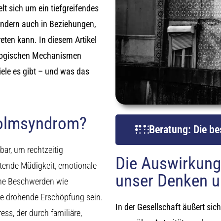
lt sich um ein tiefgreifendes
sondern auch in Beziehungen,
eten kann. In diesem Artikel
ologischen Mechanismen
ele es gibt – und was das
holmsyndrom?
Beratung: Die bes
ar, um rechtzeitig
Die Auswirkun
tende Müdigkeit, emotionale
unser Denken 
che Beschwerden wie
e drohende Erschöpfung sein.
In der Gesellschaft äußert si
ss, der durch familiäre,