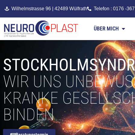
Wilhelmstrasse 96 | 42489 Wülfrath
Telefon : 0176 -36
ÜBER MICH
STOCKHOLMSYND
WIR UNS UNBEWUSS
KRANKE GESELLSC
BINDEN
Beratungstermin