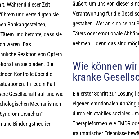
äußert, um uns von dieser Bin
alt. Während dieser Zeit
Verantwortung für die Gesellsc
ührern und verteidigten sie
gestalten. Wer an sich selbst
nen Bankangestellten,
Täters oder emotionale Abhängi
 Tätern und betonte, dass sie
nehmen – denn das sind mög
ion waren. Das
hnliche Reaktion von Opfern
Wie können wir
otional an sie binden. Die
kranke Gesellsc
lnden Kontrolle über die
situationen. In jedem Fall
Ein erster Schritt zur Lösung l
sere Gesellschaft auf und wie
eigenen emotionalen Abhängigk
sychologischen Mechanismen
durch ein stabiles soziales U
m-Syndrom Ursachen“
Therapieformen wie EMDR oder 
n und Bindungstheorien
traumatischer Erlebnisse bewä