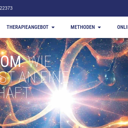
722373
THERAPIEANGEBOT
METHODEN
ONLI
ROM
: WIE
T AN EINE
HAFT