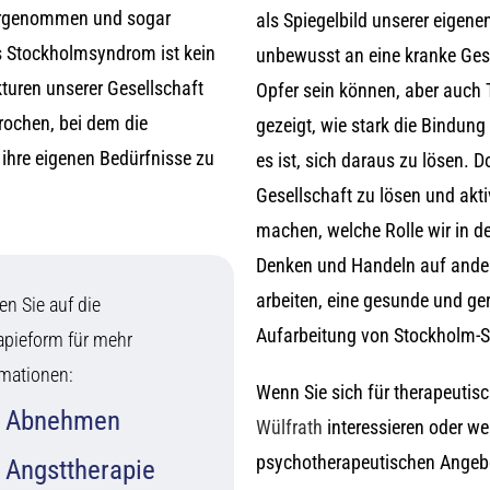
ahrgenommen und sogar
als Spiegelbild unserer eigene
Das Stockholmsyndrom ist kein
unbewusst an eine kranke Gese
kturen unserer Gesellschaft
Opfer sein können, aber auch
rochen, bei dem die
gezeigt, wie stark die Bindun
 ihre eigenen Bedürfnisse zu
es ist, sich daraus zu lösen. 
Gesellschaft zu lösen und ak
machen, welche Rolle wir in d
Denken und Handeln auf ande
arbeiten, eine gesunde und ge
en Sie auf die
Aufarbeitung von Stockholm-Syn
apieform für mehr
rmationen:
Wenn Sie sich für therapeutisc
Abnehmen
Wülfrath
interessieren oder w
psychotherapeutischen Angebot
Angsttherapie