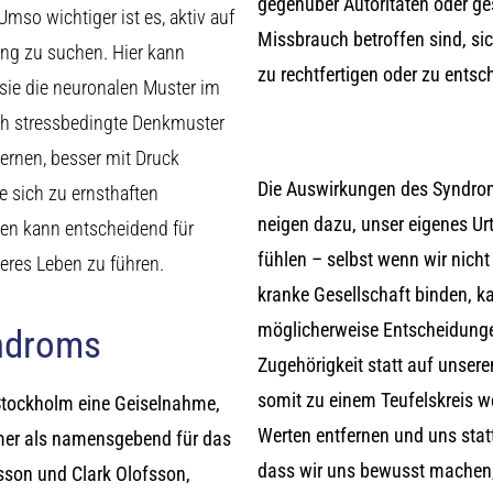
gegenüber Autoritäten oder g
Umso wichtiger ist es, aktiv auf
Missbrauch betroffen sind, sic
ung zu suchen. Hier kann
zu rechtfertigen oder zu entsc
 sie die neuronalen Muster im
ich stressbedingte Denkmuster
lernen, besser mit Druck
Die Auswirkungen des Syndro
e sich zu ernsthaften
neigen dazu, unser eigenes Urt
den kann entscheidend für
fühlen – selbst wenn wir nich
neres Leben zu führen.
kranke Gesellschaft binden, k
möglicherweise Entscheidung
ndroms
Zugehörigkeit statt auf unse
somit zu einem Teufelskreis w
Stockholm eine Geiselnahme,
Werten entfernen und uns statt
hmer als namensgebend für das
dass wir uns bewusst machen
sson und Clark Olofsson,