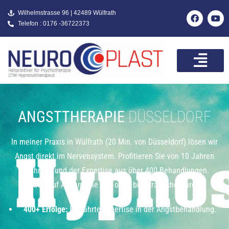
Wilhelmstrasse 96 | 42489 Wülfrath
Telefon : 0176 -36722373
ANGSTTHERAPIE
DÜSSELDORF
In meiner Praxis in Wülfrath (20 Min. von Düsseldorf) lösen wir
Angst direkt im Nervensystem. Profitieren Sie von 10 Jahren
Erfahrung und der Expertise aus über 400 Behandlungen.
Diskret, auf Augenhöhe und ohne bürokratische Hürden.
400+ Erfolge:
Bewährte Expertise in der Angstbehandlung.