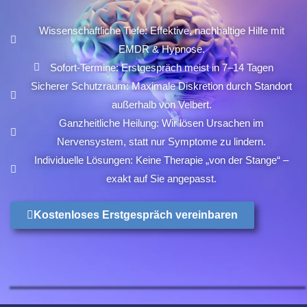
Wissenschaftliche Tiefe: Effektive, nachhaltige Hilfe mit
EMDR & Hypnose.
Sofort-Termine: Erstgespräch meist in 7–14 Tagen
Sicherer Schutzraum: Maximale Diskretion durch Standort
außerhalb von Velbert.
Ganzheitliche Heilung: Wir lösen Ursachen im
Nervensystem, statt nur Symptome zu lindern.
Individuelle Lösungen: Keine Therapie „von der Stange“ –
exakt auf Sie angepasst.
Kostenloses Erstgespräch vereinbaren