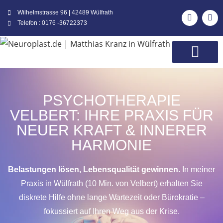
Wilhelmstrasse 96 | 42489 Wülfrath
Telefon : 0176 -36722373
PSYCHOTHERAPIE
VELBERT:
IHRE PRAXIS FÜR
NEUER KRAFT & INNERER
HARMONIE
Belastungen lösen, Lebensqualität gewinnen.
In meiner
Praxis in Wülfrath (10 Min. von Velbert) erhalten Sie
diskrete Hilfe ohne lange Wartezeit oder Bürokratie –
fokussiert auf Ihren Weg aus der Krise.